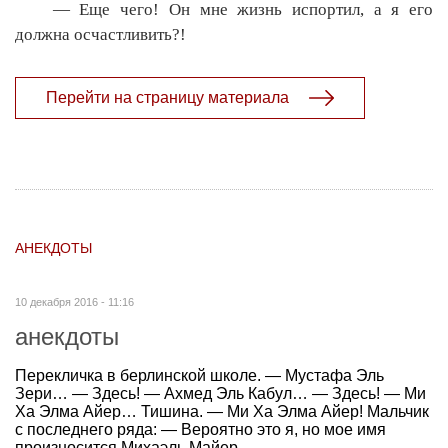
— Еще чего! Он мне жизнь испортил, а я его
должна осчастливить?!
Перейти на страницу материала
АНЕКДОТЫ
10 декабря 2016 - 11:16
анекдоты
Перекличка в берлинской школе. — Мустафа Эль
Зери… — Здесь! — Ахмед Эль Кабул… — Здесь! — Ми
Ха Элма Айер… Тишина. — Ми Ха Элма Айер! Мальчик
с последнего ряда: — Вероятно это я, но мое имя
произносится Михаэль Майер.