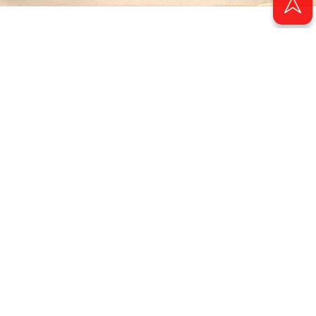
© 2011 - 2026. Электронная версия журнала сатиры и юмора «Чаян». Все
права защищены.
© ТАТМЕДИА. Все материалы, размещенные на сайте, защищены законом.
Перепечатка, воспроизведение и распространение в любом объеме
информации, размещенной на сайте, возможна только с письменного
согласия Филиала АО «ТАТМЕДИА» «Редакция журнала «Чаян»
(«Скорпион»).
При поддержке Республиканского агентства по печати и массовым
коммуникациям «ТАТМЕДИА».
Адрес редакции: 420066 Татарстан, г. Казань ул. Декабристов, д. 2
Телефон редакции: +7 (843) 222-06-00
E-mail: chayan@bk.ru
Антикоррупционная политика