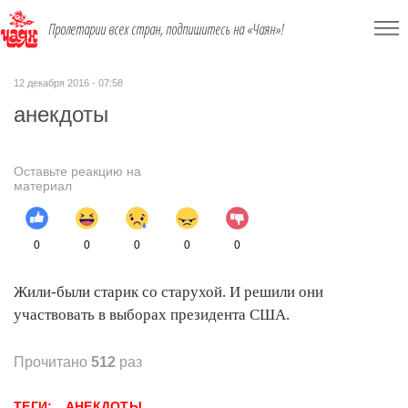
Пролетарии всех стран, подпишитесь на «Чаян»!
12 декабря 2016 - 07:58
анекдоты
Оставьте реакцию на
материал
0
0
0
0
0
Жили-были старик со старухой. И решили они
участвовать в выборах президента США.
Прочитано
512
раз
ТЕГИ:
АНЕКДОТЫ