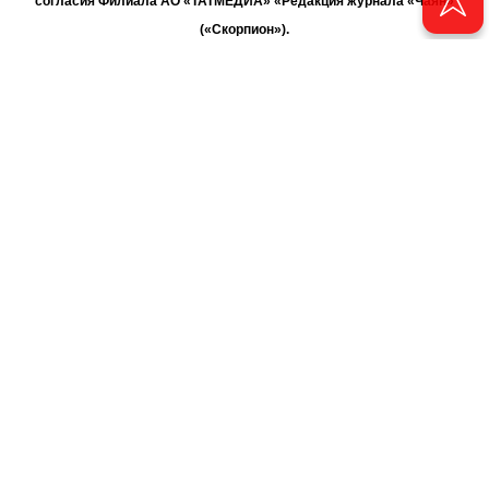
согласия Филиала АО «ТАТМЕДИА» «Редакция журнала «Чаян»
(«Скорпион»).
При поддержке Республиканского агентства по печати и массовым
коммуникациям «ТАТМЕДИА».
Адрес редакции: 420066 Татарстан, г. Казань ул. Декабристов, д. 2
Телефон редакции: +7 (843) 222-06-00
E-mail: chayan@bk.ru
Антикоррупционная политика
chayan@bk.ru
Для сообщения о фактах коррупции:
АО «ТАТМЕДИА» использует «cookie»
для персонализации сервисов
и удобства пользователей сайтом. Использование «cookie» можно
отменить в настройках браузера.
Политика конфиденциальности
16+