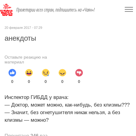
Пролетарии всех стран, подпишитесь на «Чаян»!
20 февраля 2017 - 07:29
анекдоты
Оставьте реакцию на
материал
0
0
0
0
0
Инспектор ГИБДД у врача:
— Доктор, может можно, как-нибудь, без клизмы???
— Значит, без огнетушителя никак нельзя, а без
клизмы — можно?
Прочитано
246
раз