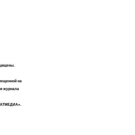
ащищены.
мещенной на
ия журнала
«ТАТМЕДИА».