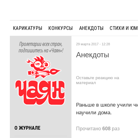
КАРИКАТУРЫ
КОНКУРСЫ
АНЕКДОТЫ
СТИХИ И Ю
Пролетарии всех стран,
29 марта 2017 - 12:28
подпишитесь на «Чаян»!
Анекдоты
Оставьте реакцию на
материал
Раньше в школе учили чи
научили дома.
О ЖУРНАЛЕ
Прочитано
608
раз