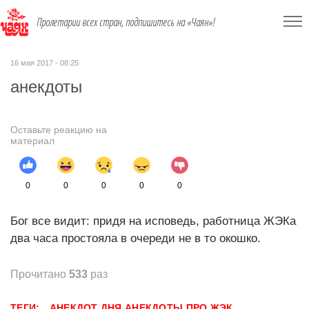
Пролетарии всех стран, подпишитесь на «Чаян»!
16 мая 2017 - 08:25
анекдоты
Оставьте реакцию на
материал
0
0
0
0
0
Бог все видит: придя на исповедь, работница ЖЭКа
два часа простояла в очереди не в то окошко.
Прочитано
533
раз
ТЕГИ:
АНЕКДОТ ДНЯ
АНЕКДОТЫ ПРО ЖЭК