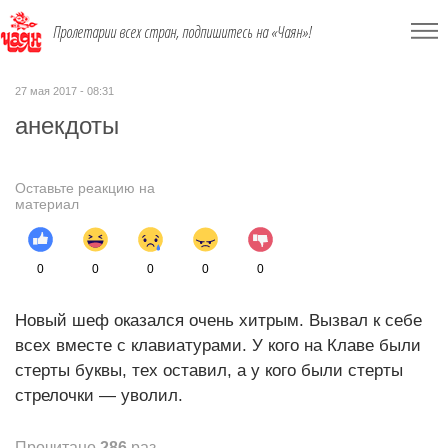
Пролетарии всех стран, подпишитесь на «Чаян»!
27 мая 2017 - 08:31
анекдоты
Оставьте реакцию на
материал
0
0
0
0
0
Новый шеф оказался очень хитрым. Вызвал к себе
всех вместе с клавиатурами. У кого на Клаве были
стерты буквы, тех оставил, а у кого были стерты
стрелочки — уволил.
Прочитано
286
раз