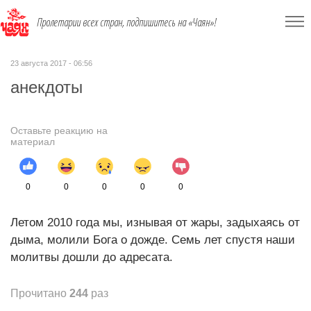
Пролетарии всех стран, подпишитесь на «Чаян»!
23 августа 2017 - 06:56
анекдоты
Оставьте реакцию на
материал
0
0
0
0
0
Летом 2010 года мы, изнывая от жары, задыхаясь от
дыма, молили Бога о дожде. Семь лет спустя наши
молитвы дошли до адресата.
Прочитано
244
раз