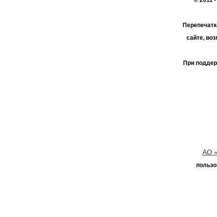
Перепечатк
сайте, во
При поддер
АО 
пользо