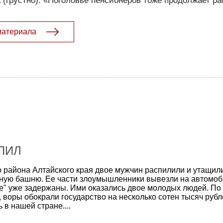
(грустно): «Поголовье пенсионеров тоже продолжает рас
материала
ПИЛ
о района Алтайского края двое мужчин распилили и утащил
ную башню. Ее части злоумышленники вывезли на автомоб
е" уже задержаны. Ими оказались двое молодых людей. По
воры обокрали государство на несколько сотен тысяч рубл
 в нашей стране....