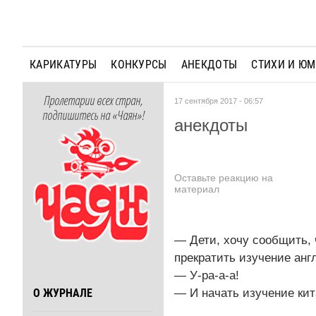
КАРИКАТУРЫ
КОНКУРСЫ
АНЕКДОТЫ
СТИХИ И Ю
Пролетарии всех стран,
17 сентября 2017 - 06:57
подпишитесь на «Чаян»!
анекдоты
Оставьте реакцию на
материал
— Дети, хочу сообщить, 
прекратить изучение англ
— У-ра-а-а!
— И начать изучение кит
О ЖУРНАЛЕ