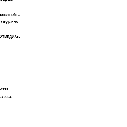
мещенной на
ия журнала
«ТАТМЕДИА».
бства
аузера.