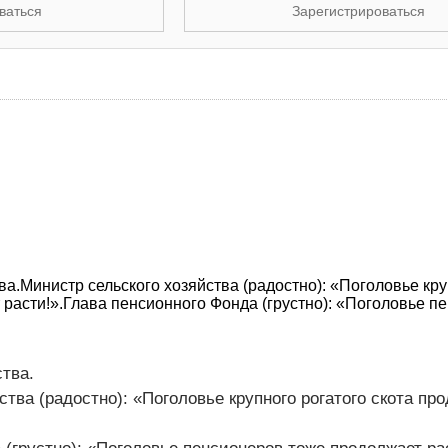
ваться
Зарегистрироваться
а.Министр сельского хозяйства (радостно): «Поголовье кр
 расти!».Глава пенсионного Фонда (грустно): «Поголовье п
тва.
тва (радостно): «Поголовье крупного рогатого скота пр