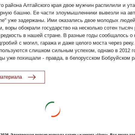
го района Алтайского края двое мужчин распилили и у
рную башню. Ее части злоумышленники вывезли на ав
ле" уже задержаны. Ими оказались двое молодых людей
 воры обокрали государство на несколько сотен тысяч 
 редкость в нашей стране. В разные годы сообщалось о 
гробий с могил, гаража и даже целого моста через реку.
пользуются слишком сильным успехом, однако в 2012 г
ды уже похищали - правда, в белорусском Бобруйском р
материала
- 2026. Электронная версия журнала сатиры и юмора «Чаян». Все права з