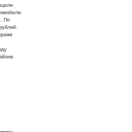
тащили
томобиле.
. По
рублей.
краже
оду
айоне.
ащищены.