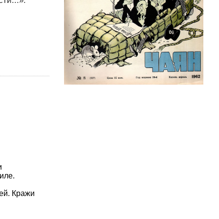
ти...».
и
иле.
ей. Кражи