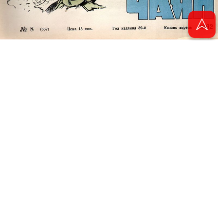
© 2011 - 2026. Электронная версия журнала сатиры и юмора «Чаян». Все
права защищены.
© ТАТМЕДИА. Все материалы, размещенные на сайте, защищены законом.
Перепечатка, воспроизведение и распространение в любом объеме
информации, размещенной на сайте, возможна только с письменного
согласия Филиала АО «ТАТМЕДИА» «Редакция журнала «Чаян»
(«Скорпион»).
При поддержке Республиканского агентства по печати и массовым
коммуникациям «ТАТМЕДИА».
Адрес редакции: 420066 Татарстан, г. Казань ул. Декабристов, д. 2
Телефон редакции: +7 (843) 222-06-00
E-mail: chayan@bk.ru