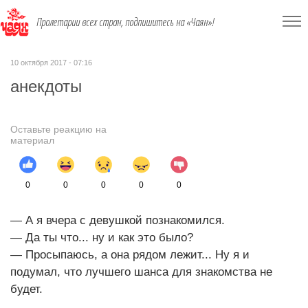
Пролетарии всех стран, подпишитесь на «Чаян»!
10 октября 2017 - 07:16
анекдоты
Оставьте реакцию на
материал
0
0
0
0
0
— А я вчера с девушкой познакомился.
— Да ты что... ну и как это было?
— Просыпаюсь, а она рядом лежит... Ну я и
подумал, что лучшего шанса для знакомства не
будет.