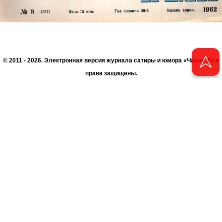
© 2011 - 2026. Электронная версия журнала сатиры и юмора «Чаян». Все
права защищены.
© ТАТМЕДИА. Все материалы, размещенные на сайте, защищены законом.
Перепечатка, воспроизведение и распространение в любом объеме
информации, размещенной на сайте, возможна только с письменного
согласия Филиала АО «ТАТМЕДИА» «Редакция журнала «Чаян»
(«Скорпион»).
При поддержке Республиканского агентства по печати и массовым
коммуникациям «ТАТМЕДИА».
Адрес редакции: 420066 Татарстан, г. Казань ул. Декабристов, д. 2
Телефон редакции: +7 (843) 222-06-00
E-mail: chayan@bk.ru