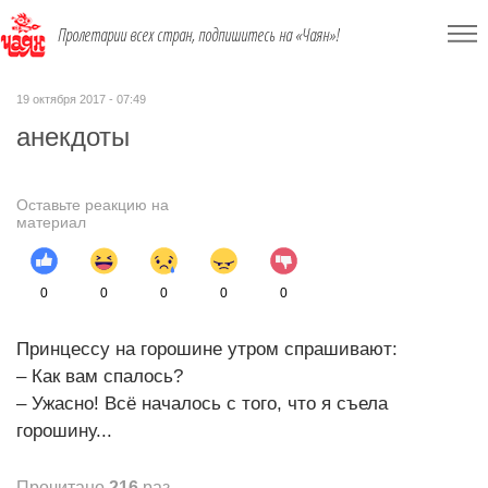
Пролетарии всех стран, подпишитесь на «Чаян»!
19 октября 2017 - 07:49
анекдоты
Оставьте реакцию на
материал
0
0
0
0
0
Принцессу на горошине утром спрашивают:
– Как вам спалось?
– Ужасно! Всё началось с того, что я съела
горошину...
Прочитано
216
раз