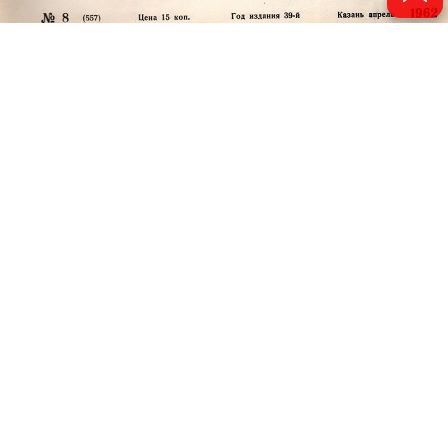
© 2011 - 2026. Электронная версия журнала сатиры и юмора «Чаян». Все
права защищены.
© ТАТМЕДИА. Все материалы, размещенные на сайте, защищены законом.
Перепечатка, воспроизведение и распространение в любом объеме
информации, размещенной на сайте, возможна только с письменного
согласия Филиала АО «ТАТМЕДИА» «Редакция журнала «Чаян»
(«Скорпион»).
При поддержке Республиканского агентства по печати и массовым
коммуникациям «ТАТМЕДИА».
Адрес редакции: 420066 Татарстан, г. Казань ул. Декабристов, д. 2
Телефон редакции: +7 (843) 222-06-00
E-mail: chayan@bk.ru