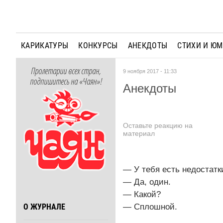
КАРИКАТУРЫ
КОНКУРСЫ
АНЕКДОТЫ
СТИХИ И Ю
Пролетарии всех стран,
9 ноября 2017 - 11:33
подпишитесь на «Чаян»!
Анекдоты
Оставьте реакцию на
материал
— У тебя есть недостатк
— Да, один.
— Какой?
— Сплошной.
О ЖУРНАЛЕ