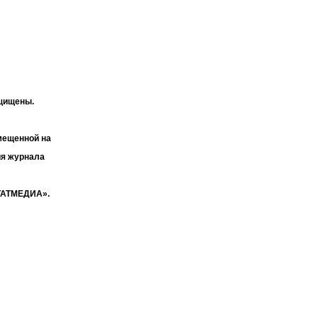
ащищены.
мещенной на
ия журнала
«ТАТМЕДИА».