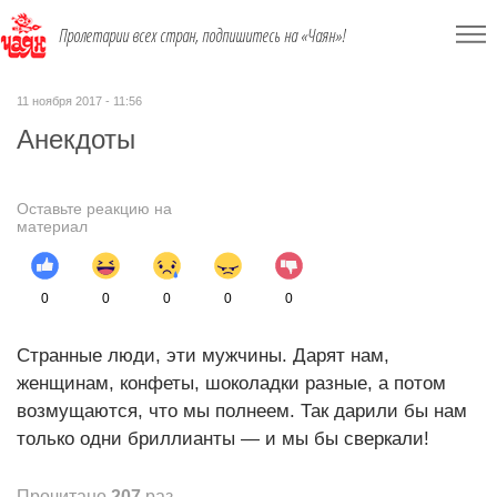
Пролетарии всех стран, подпишитесь на «Чаян»!
11 ноября 2017 - 11:56
Анекдоты
Оставьте реакцию на
материал
0
0
0
0
0
Странные люди, эти мужчины. Дарят нам,
женщинам, конфеты, шоколадки разные, а потом
возмущаются, что мы полнеем. Так дарили бы нам
только одни бриллианты — и мы бы сверкали!
Прочитано
207
раз