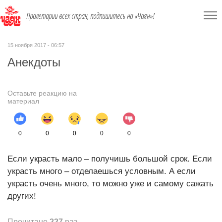
Пролетарии всех стран, подпишитесь на «Чаян»!
15 ноября 2017 - 06:57
Анекдоты
Оставьте реакцию на
материал
0
0
0
0
0
Если украсть мало – получишь большой срок. Если
украсть много – отделаешься условным. А если
украсть очень много, то можно уже и самому сажать
других!
Прочитано
227
раз