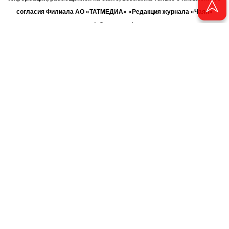
согласия Филиала АО «ТАТМЕДИА» «Редакция журнала «Чаян»
(«Скорпион»).
При поддержке Республиканского агентства по печати и массовым
коммуникациям «ТАТМЕДИА».
Адрес редакции: 420066 Татарстан, г. Казань ул. Декабристов, д. 2
Телефон редакции: +7 (843) 222-06-00
E-mail: chayan@bk.ru
Антикоррупционная политика
chayan@bk.ru
Для сообщения о фактах коррупции:
АО «ТАТМЕДИА» использует «cookie»
для персонализации сервисов
и удобства пользователей сайтом. Использование «cookie» можно
отменить в настройках браузера.
Политика конфиденциальности
16+