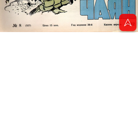
© 2011 - 2026. Электронная версия журнала сатиры и юмора «Чаян». Все
права защищены.
© ТАТМЕДИА. Все материалы, размещенные на сайте, защищены законом.
Перепечатка, воспроизведение и распространение в любом объеме
информации, размещенной на сайте, возможна только с письменного
согласия Филиала АО «ТАТМЕДИА» «Редакция журнала «Чаян»
(«Скорпион»).
При поддержке Республиканского агентства по печати и массовым
коммуникациям «ТАТМЕДИА».
Адрес редакции: 420066 Татарстан, г. Казань ул. Декабристов, д. 2
Телефон редакции: +7 (843) 222-06-00