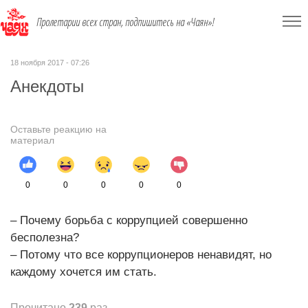
Пролетарии всех стран, подпишитесь на «Чаян»!
18 ноября 2017 - 07:26
Анекдоты
Оставьте реакцию на
материал
0
0
0
0
0
– Почему борьба с коррупцией совершенно
бесполезна?
– Потому что все коррупционеров ненавидят, но
каждому хочется им стать.
Прочитано
239
раз