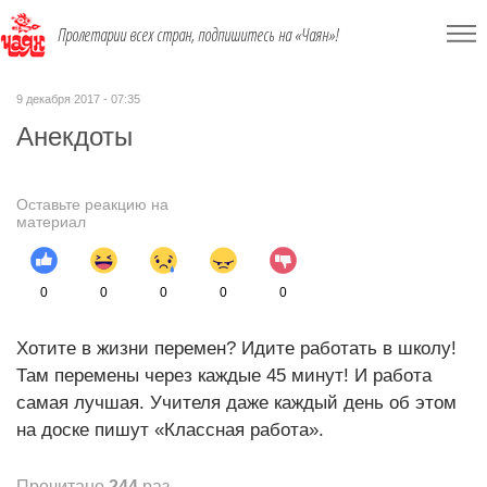
Пролетарии всех стран, подпишитесь на «Чаян»!
9 декабря 2017 - 07:35
Анекдоты
Оставьте реакцию на
материал
0
0
0
0
0
Хотите в жизни перемен? Идите работать в школу!
Там перемены через каждые 45 минут! И работа
самая лучшая. Учителя даже каждый день об этом
на доске пишут «Классная работа».
Прочитано
244
раз