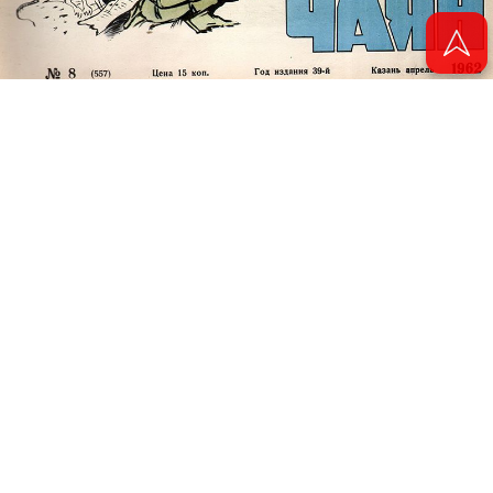
© 2011 - 2026. Электронная версия журнала сатиры и юмора «Чаян». Все
права защищены.
© ТАТМЕДИА. Все материалы, размещенные на сайте, защищены законом.
Перепечатка, воспроизведение и распространение в любом объеме
информации, размещенной на сайте, возможна только с письменного
согласия Филиала АО «ТАТМЕДИА» «Редакция журнала «Чаян»
(«Скорпион»).
При поддержке Республиканского агентства по печати и массовым
коммуникациям «ТАТМЕДИА».
Адрес редакции: 420066 Татарстан, г. Казань ул. Декабристов, д. 2
Телефон редакции: +7 (843) 222-06-00