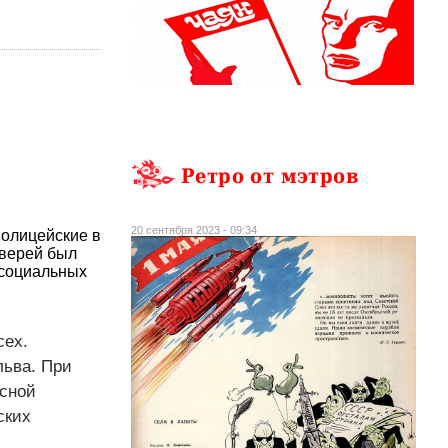
Ретро от мэтров
20 сентября 2023 - 09:34
олицейские в
зверей был
 социальных
сех.
льва. При
асной
ских