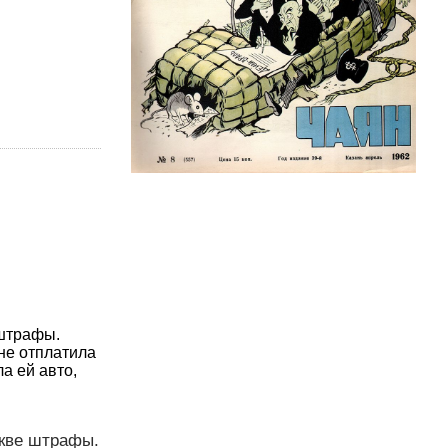
 штрафы.
 не отплатила
а ей авто,
скве штрафы.