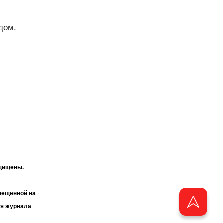
дом.
ащищены.
мещенной на
ия журнала