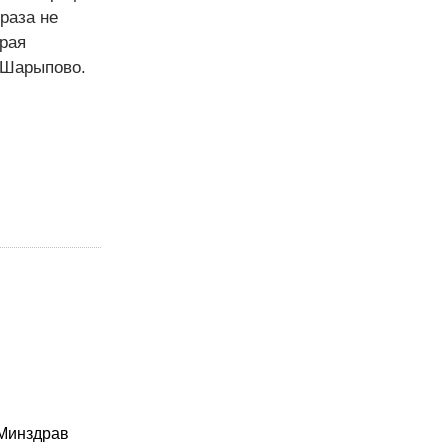
раза не
орая
 Шарыпово.
 Минздрав