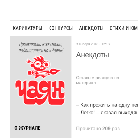
КАРИКАТУРЫ
КОНКУРСЫ
АНЕКДОТЫ
СТИХИ И Ю
Пролетарии всех стран,
3 января 2018 - 12:13
подпишитесь на «Чаян»!
Анекдоты
Оставьте реакцию на
материал
– Как прожить на одну п
– Легко! – сказал выход
О ЖУРНАЛЕ
Прочитано
209
раз