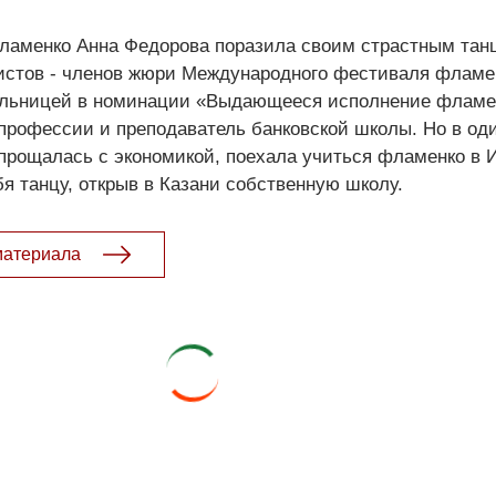
ламенко Анна Федорова поразила своим страстным тан
истов - членов жюри Международного фестиваля фламен
ельницей в номинации «Выдающееся исполнение фламе
профессии и преподаватель банковской школы. Но в од
спрощалась с экономикой, поехала учиться фламенко в 
я танцу, открыв в Казани собственную школу.
материала
- 2026. Электронная версия журнала сатиры и юмора «Чаян». Все права з
© ТАТМЕДИА. Все материалы, размещенные на сайте, защищены законом.