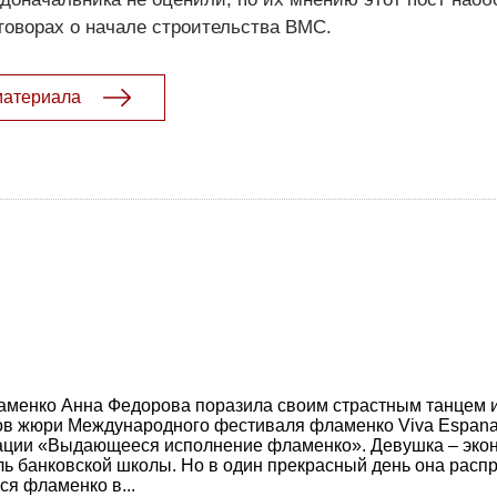
говорах о начале строительства ВМС.
материала
аменко Анна Федорова поразила своим страстным танцем 
нов жюри Международного фестиваля фламенко Viva Espana
ации «Выдающееся исполнение фламенко». Девушка – экон
ь банковской школы. Но в один прекрасный день она расп
ся фламенко в...