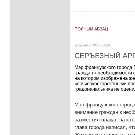
ПОЛНЫЙ АБЗАЦ
26 декабря 2017 - 06:02
СЕРЪЕЗНЫЙ АР
Мэр французского города
граждан к необходимости с
на котором изображена же
«с высокоскоростными пое
градоначальника не оценил
Мэр французского город
внимание граждан к необ
разместил плакат, на ко
глава города написал, ч
Жители креативность гра