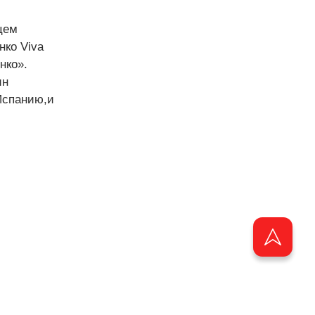
цем
ко Viva
нко».
ин
Испанию,и
ащищены.