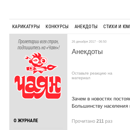
КАРИКАТУРЫ
КОНКУРСЫ
АНЕКДОТЫ
СТИХИ И Ю
Пролетарии всех стран,
26 декабря 2017 - 06:50
подпишитесь на «Чаян»!
Анекдоты
Оставьте реакцию на
материал
Зачем в новостях постоя
Большинству населения к
О ЖУРНАЛЕ
Прочитано
211
раз