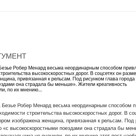
ГУМЕНТ
 Безье Робер Менард весьма неординарным способом прив
троительства высокоскоростных дорог. В соцсетях он разме
нщина, привязанная к рельсам. Под рисунком глава города 
здами она страдала бы меньше». Жители креативность
и, по их мнению...
а Безье Робер Менард весьма неординарным способом п
ходимости строительства высокоскоростных дорог. В со
тором изображена женщина, привязанная к рельсам. Под
то «с высокоскоростными поездами она страдала бы мен
доначальника не оценили, по их мнению этот пост наоб