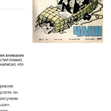
лек внимание
стил плакат,
написал, что
ривлек
цсетях он
 рисунком
ьше».
орот