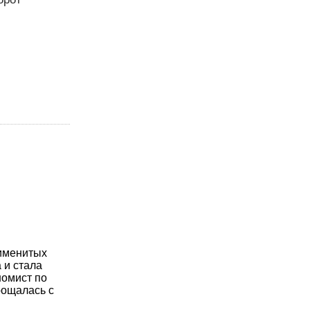
именитых
 и стала
омист по
рощалась с