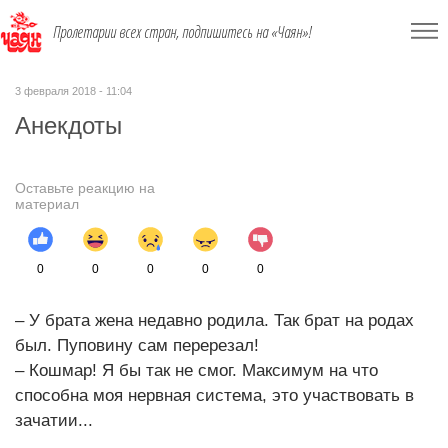
Пролетарии всех стран, подпишитесь на «Чаян»!
3 февраля 2018 - 11:04
Анекдоты
Оставьте реакцию на
материал
0
0
0
0
0
– У брата жена недавно родила. Так брат на родах
был. Пуповину сам перерезал!
– Кошмар! Я бы так не смог. Максимум на что
способна моя нервная система, это участвовать в
зачатии...