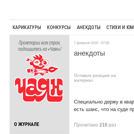
КАРИКАТУРЫ
КОНКУРСЫ
АНЕКДОТЫ
СТИХИ И Ю
Пролетарии всех стран,
7 февраля 2018 - 07:05
подпишитесь на «Чаян»!
анекдоты
Оставьте реакцию на
материал
Специально держу в квар
есть шанс, что на суде 
О ЖУРНАЛЕ
Прочитано
216
раз