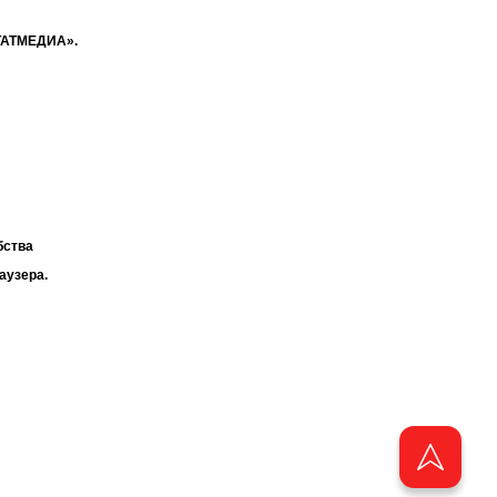
«ТАТМЕДИА».
бства
аузера.