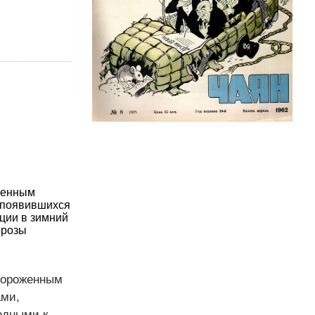
оженным
, появившихся
ации в зимний
орозы
тмороженным
ами,
одными к