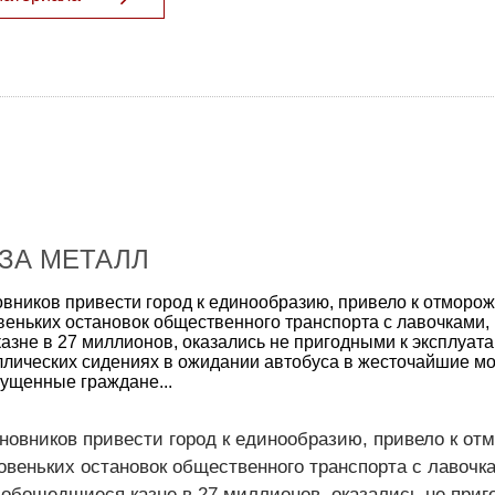
ЗА МЕТАЛЛ
вников привести город к единообразию, привело к отмор
веньких остановок общественного транспорта с лавочками
азне в 27 миллионов, оказались не пригодными к эксплуат
ллических сидениях в ожидании автобуса в жесточайшие м
ущенные граждане...
новников привести город к единообразию, привело к о
овеньких остановок общественного транспорта с лавочк
 обошедшиеся казне в 27 миллионов, оказались не приг