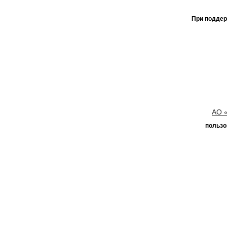
При поддер
АО 
пользо