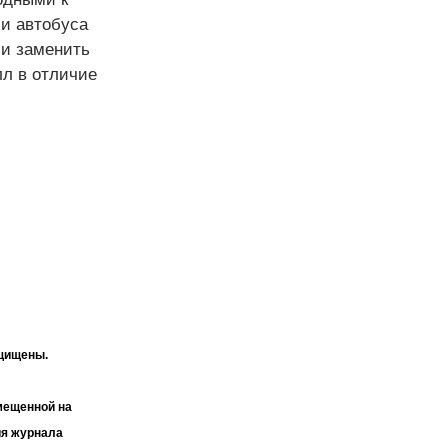
ии автобуса
и заменить
лл в отличие
ащищены.
мещенной на
ия журнала