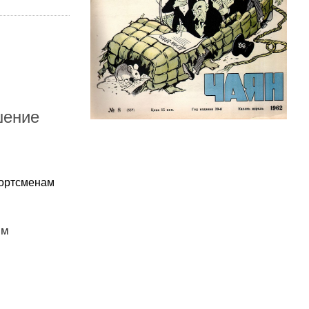
шение
портсменам
им