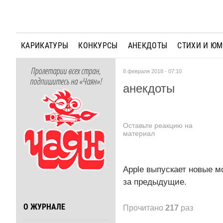
КАРИКАТУРЫ
КОНКУРСЫ
АНЕКДОТЫ
СТИХИ И Ю
Пролетарии всех стран,
8 февраля 2018 - 07:10
подпишитесь на «Чаян»!
анекдоты
Оставьте реакцию на
материал
Apple выпускает новые м
за предыдущие.
О ЖУРНАЛЕ
Прочитано
217
раз