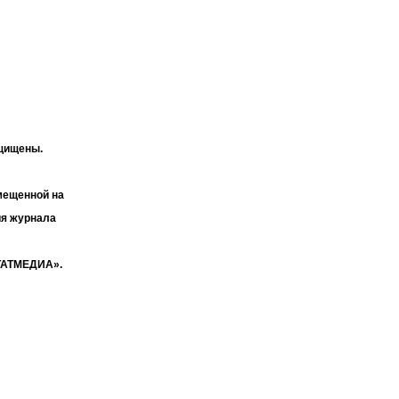
ащищены.
мещенной на
ия журнала
«ТАТМЕДИА».