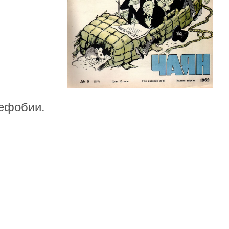
иефобии.