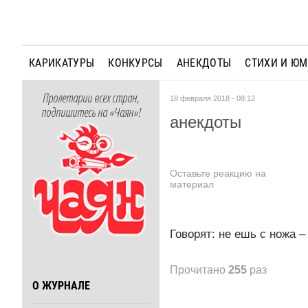
КАРИКАТУРЫ
КОНКУРСЫ
АНЕКДОТЫ
СТИХИ И Ю
Пролетарии всех стран,
18 февраля 2018 - 08:12
подпишитесь на «Чаян»!
анекдоты
Оставьте реакцию на
материал
Говорят: не ешь с ножа –
Прочитано
255
раз
О ЖУРНАЛЕ