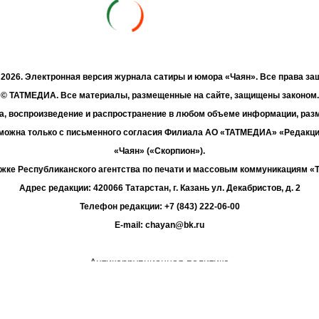
- 2026. Электронная версия журнала сатиры и юмора «Чаян». Все права з
© ТАТМЕДИА. Все материалы, размещенные на сайте, защищены законом.
а, воспроизведение и распространение в любом объеме информации, раз
зможна только с письменного согласия Филиала АО «ТАТМЕДИА» «Редакц
«Чаян» («Скорпион»).
жке Республиканского агентства по печати и массовым коммуникациям 
Адрес редакции: 420066 Татарстан, г. Казань ул. Декабристов, д. 2
Телефон редакции: +7 (843) 222-06-00
E-mail: chayan@bk.ru
Антикоррупционная политика
chayan@bk.ru
Для сообщения о фактах коррупции:
«ТАТМЕДИА» использует «cookie»
для персонализации сервисов и удо