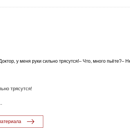
Доктор, у меня руки сильно трясутся!– Что, много пьёте?– Н
льно трясутся!
.
материала