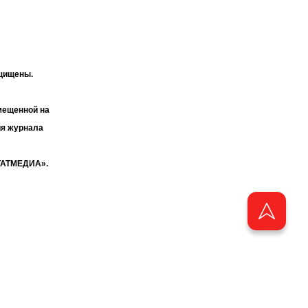
ащищены.
мещенной на
ия журнала
«ТАТМЕДИА».
бства