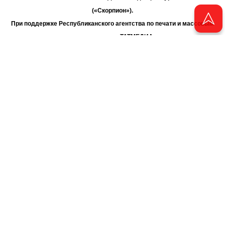
(«Скорпион»).
При поддержке Республиканского агентства по печати и массовым
коммуникациям «ТАТМЕДИА».
Адрес редакции: 420066 Татарстан, г. Казань ул. Декабристов, д. 2
Телефон редакции: +7 (843) 222-06-00
E-mail: chayan@bk.ru
Антикоррупционная политика
chayan@bk.ru
Для сообщения о фактах коррупции:
АО «ТАТМЕДИА» использует «cookie»
для персонализации сервисов
и удобства пользователей сайтом. Использование «cookie» можно
отменить в настройках браузера.
Политика конфиденциальности
16+