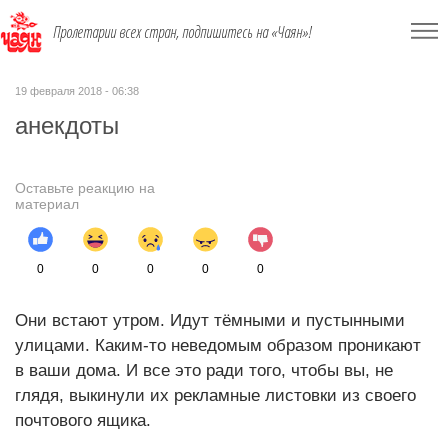
Пролетарии всех стран, подпишитесь на «Чаян»!
19 февраля 2018 - 06:38
анекдоты
Оставьте реакцию на
материал
0
0
0
0
0
Они встают утром. Идут тёмными и пустынными
улицами. Каким-то неведомым образом проникают
в ваши дома. И все это ради того, чтобы вы, не
глядя, выкинули их рекламные листовки из своего
почтового ящика.