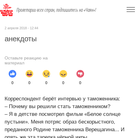
Пролетарии всех стран, подпишитесь на «Чаян»!
2 апреля 2018 - 12:44
анекдоты
Оставьте реакцию на
материал
0
0
0
0
0
Корреспондент берёт интервью у таможенника:
– Почему вы решили стать таможенником?
– Я в детстве посмотрел фильм «Белое солнце
пустыни». Меня потряс образ бескорыстного,
преданного Родине таможенника Верещагина... И
опять же эта тарелка чёрной икры...