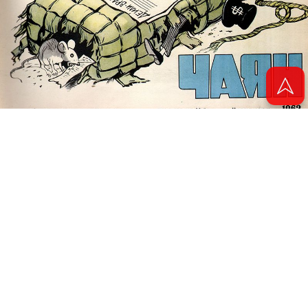
© 2011 - 2026. Электронная версия журнала сатиры и юмора «Чаян». Все
права защищены.
© ТАТМЕДИА. Все материалы, размещенные на сайте, защищены законом.
Перепечатка, воспроизведение и распространение в любом объеме
информации, размещенной на сайте, возможна только с письменного
согласия Филиала АО «ТАТМЕДИА» «Редакция журнала «Чаян»
(«Скорпион»).
При поддержке Республиканского агентства по печати и массовым