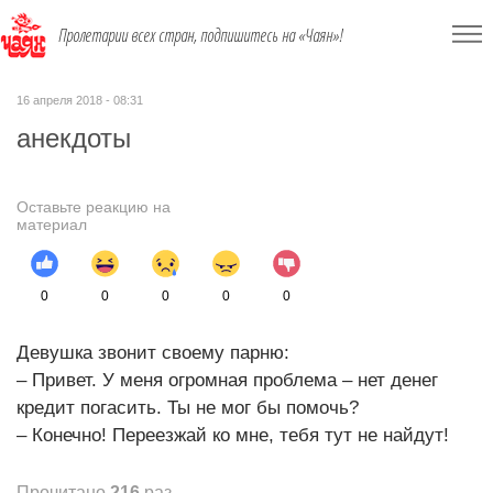
Пролетарии всех стран, подпишитесь на «Чаян»!
16 апреля 2018 - 08:31
анекдоты
Оставьте реакцию на
материал
0
0
0
0
0
Девушка звонит своему парню:
– Привет. У меня огромная проблема – нет денег
кредит погасить. Ты не мог бы помочь?
– Конечно! Переезжай ко мне, тебя тут не найдут!
Прочитано
216
раз