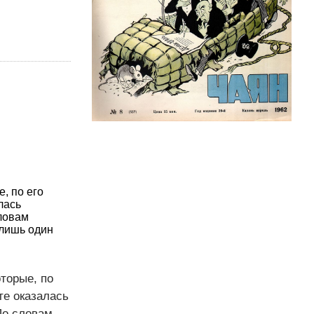
, по его
лась
словам
 лишь один
торые, по
те оказалась
По словам