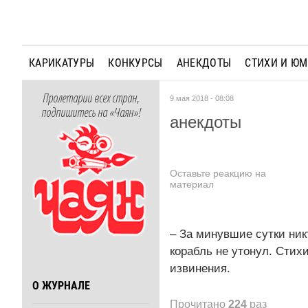
КАРИКАТУРЫ
КОНКУРСЫ
АНЕКДОТЫ
СТИХИ И Ю
Пролетарии всех стран,
9 мая 2018 - 08:08
подпишитесь на «Чаян»!
анекдоты
Оставьте реакцию на
материал
– За минувшие сутки никт
корабль не утонул. Стих
извинения.
О ЖУРНАЛЕ
Прочитано
224
раз