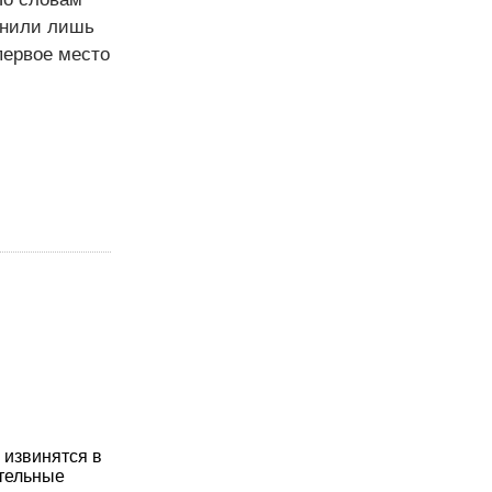
инили лишь
первое место
 извинятся в
ительные