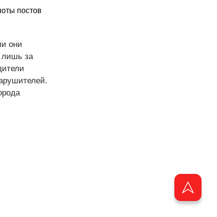
.
шоты постов
ли они
 лишь за
дители
арушителей.
орода