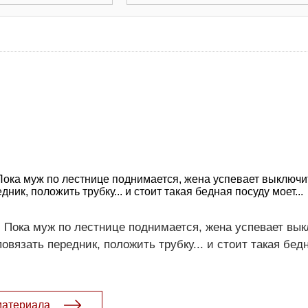
ока муж по лестнице поднимается, жена успевает выключи
дник, положить трубку... и стоит такая бедная посуду моет...
 Пока муж по лестнице поднимается, жена успевает вы
овязать передник, положить трубку... и стоит такая бед
материала