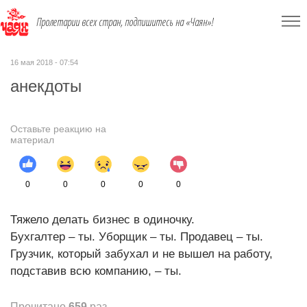
Пролетарии всех стран, подпишитесь на «Чаян»!
16 мая 2018 - 07:54
анекдоты
Оставьте реакцию на
материал
0
0
0
0
0
Тяжело делать бизнес в одиночку.
Бухгалтер – ты. Уборщик – ты. Продавец – ты.
Грузчик, который забухал и не вышел на работу,
подставив всю компанию, – ты.
Прочитано
659
раз