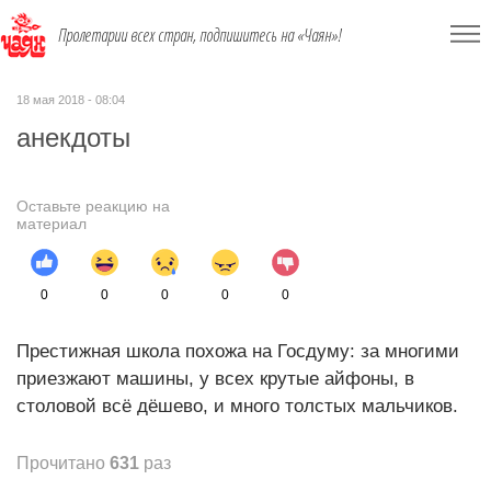
Пролетарии всех стран, подпишитесь на «Чаян»!
18 мая 2018 - 08:04
анекдоты
Оставьте реакцию на
материал
0
0
0
0
0
Престижная школа похожа на Госдуму: за многими
приезжают машины, у всех крутые айфоны, в
столовой всё дёшево, и много толстых мальчиков.
Прочитано
631
раз