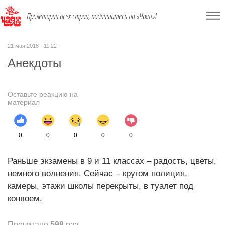
Пролетарии всех стран, подпишитесь на «Чаян»!
21 мая 2018 - 11:22
Анекдоты
Оставьте реакцию на
материал
0
0
0
0
0
Раньше экзамены в 9 и 11 классах – радость, цветы,
немного волнения. Сейчас – кругом полиция,
камеры, этажи школы перекрыты, в туалет под
конвоем.
Прочитано
598
раз