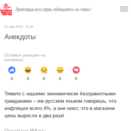
Пролетарии всех стран, подпишитесь на «Чаян»!
22 мая 2018 - 11:28
Анекдоты
Оставьте реакцию на
материал
0
0
0
0
0
Тяжело с нашими экономически безграмотными
гражданами – им русским языком говоришь, что
инфляция всего 4%, а они ноют, что в магазине
цены выросли в два раза!
Прочитано
304
раз