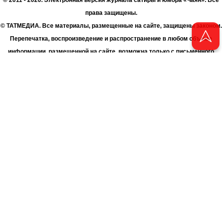
права защищены.
© ТАТМЕДИА. Все материалы, размещенные на сайте, защищены законом.
Перепечатка, воспроизведение и распространение в любом объеме
информации, размещенной на сайте, возможна только с письменного
согласия Филиала АО «ТАТМЕДИА» «Редакция журнала «Чаян»
(«Скорпион»).
При поддержке Республиканского агентства по печати и массовым
коммуникациям «ТАТМЕДИА».
Адрес редакции: 420066 Татарстан, г. Казань ул. Декабристов, д. 2
Телефон редакции: +7 (843) 222-06-00
E-mail: chayan@bk.ru
Антикоррупционная политика
chayan@bk.ru
Для сообщения о фактах коррупции:
АО «ТАТМЕДИА» использует «cookie»
для персонализации сервисов
и удобства пользователей сайтом. Использование «cookie» можно
отменить в настройках браузера.