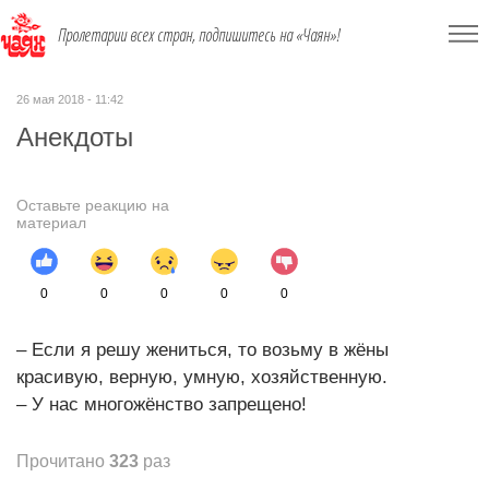
Пролетарии всех стран, подпишитесь на «Чаян»!
26 мая 2018 - 11:42
Анекдоты
Оставьте реакцию на
материал
0
0
0
0
0
– Если я решу жениться, то возьму в жёны
красивую, верную, умную, хозяйственную.
– У нас многожёнство запрещено!
Прочитано
323
раз