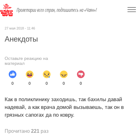
Пролетарии всех стран, подпишитесь на «Чаян»!
27 мая 2018 - 11:46
Анекдоты
Оставьте реакцию на
материал
0
0
0
0
0
Как в поликлинику заходишь, так бахилы давай
надевай, а как врача домой вызываешь, так он в
грязных сапогах да по ковру.
Прочитано
221
раз