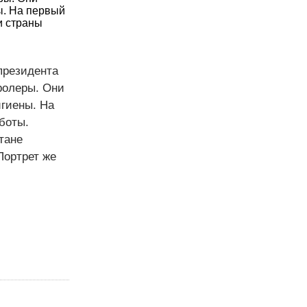
ы. На первый
и страны
 президента
ролеры. Они
игиены. На
боты.
тане
Портрет же