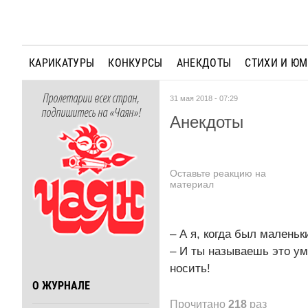
КАРИКАТУРЫ
КОНКУРСЫ
АНЕКДОТЫ
СТИХИ И Ю
Пролетарии всех стран,
31 мая 2018 - 07:29
подпишитесь на «Чаян»!
Анекдоты
Оставьте реакцию на
материал
– А я, когда был малень
– И ты называешь это ум
носить!
О ЖУРНАЛЕ
Прочитано
218
раз