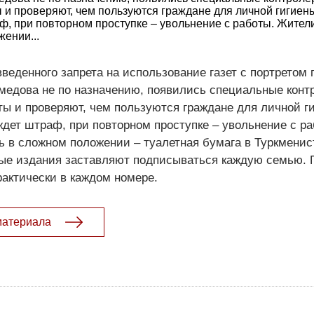
 и проверяют, чем пользуются граждане для личной гигиен
ф, при повторном проступке – увольнение с работы. Жител
ении...
введенного запрета на использование газет с портретом
едова не по назначению, появились специальные конт
ы и проверяют, чем пользуются граждане для личной г
дет штраф, при повторном проступке – увольнение с ра
ь в сложном положении – туалетная бумага в Туркменис
ные издания заставляют подписываться каждую семью. 
рактически в каждом номере.
материала