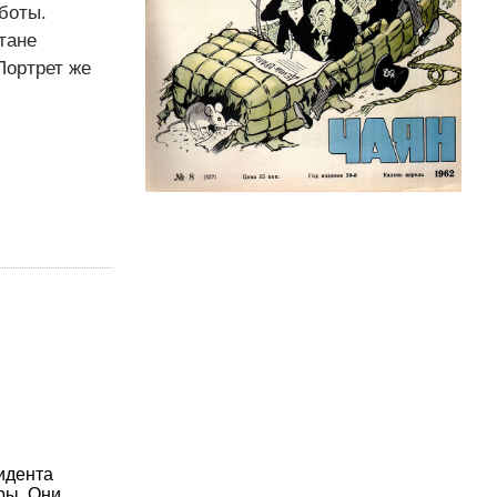
боты.
тане
Портрет же
идента
ры. Они