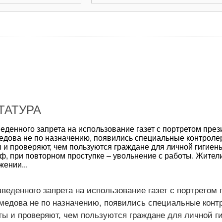
ТАТУРА
еденного запрета на использование газет с портретом през
дова не по назначению, появились специальные контроле
 и проверяют, чем пользуются граждане для личной гигиен
ф, при повторном проступке – увольнение с работы. Жител
ении...
введенного запрета на использование газет с портретом
едова не по назначению, появились специальные конт
ы и проверяют, чем пользуются граждане для личной г