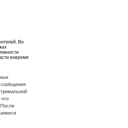
жителей. Во
ках
ктивности
ласти вовремя
тных
т сообщения
кстремальной
 что
 После
вшимися