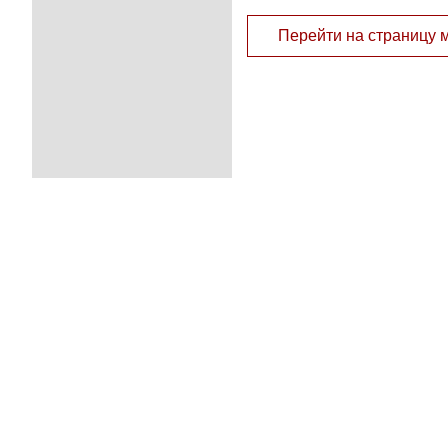
Перейти на страницу 
© 2011 
Перепечатк
сайте, во
При поддер