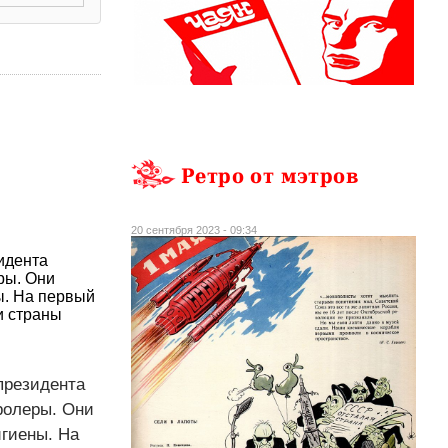
Ретро от мэтров
20 сентября 2023 - 09:34
идента
ры. Они
ы. На первый
и страны
 президента
ролеры. Они
игиены. На