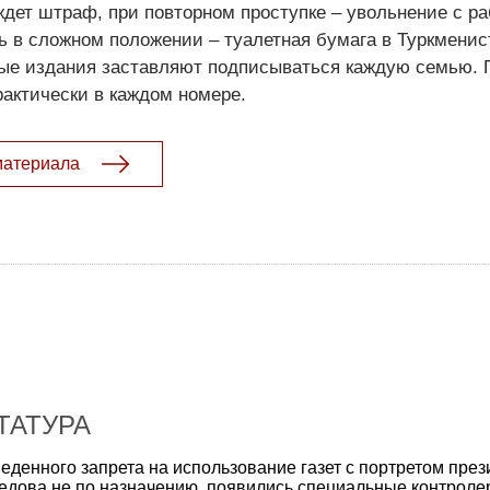
дет штраф, при повторном проступке – увольнение с ра
ь в сложном положении – туалетная бумага в Туркменис
ные издания заставляют подписываться каждую семью. 
рактически в каждом номере.
материала
ТАТУРА
еденного запрета на использование газет с портретом през
дова не по назначению, появились специальные контроле