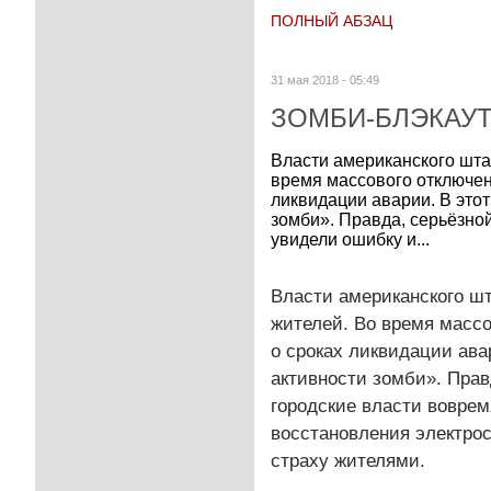
ПОЛНЫЙ АБЗАЦ
31 мая 2018 - 05:49
ЗОМБИ-БЛЭКАУ
Власти американского шта
время массового отключен
ликвидации аварии. В этот
зомби». Правда, серьёзной
увидели ошибку и...
Власти американского ш
жителей. Во время масс
о сроках ликвидации ава
активности зомби». Прав
городские власти вовре
восстановления электро
страху жителями.