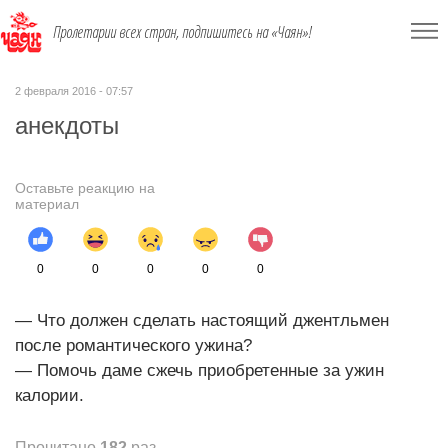
Пролетарии всех стран, подпишитесь на «Чаян»!
2 февраля 2016 - 07:57
анекдоты
Оставьте реакцию на
материал
0
0
0
0
0
— Что должен сделать настоящий джентльмен
после романтического ужина?
— Помочь даме сжечь приобретенные за ужин
калории.
Прочитано
182
раз