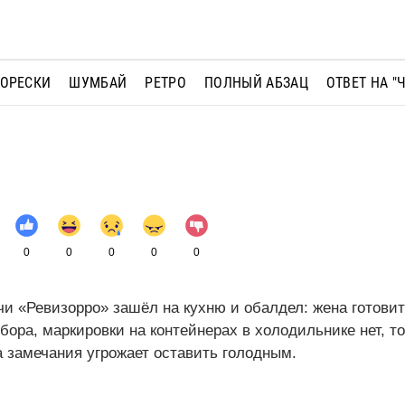
МОРЕСКИ
ШУМБАЙ
РЕТРО
ПОЛНЫЙ АБЗАЦ
ОТВЕТ НА "
0
0
0
0
0
и «Ревизорро» зашёл на кухню и обалдел: жена готовит
убора, маркировки на контейнерах в холодильнике нет, т
а замечания угрожает оставить голодным.