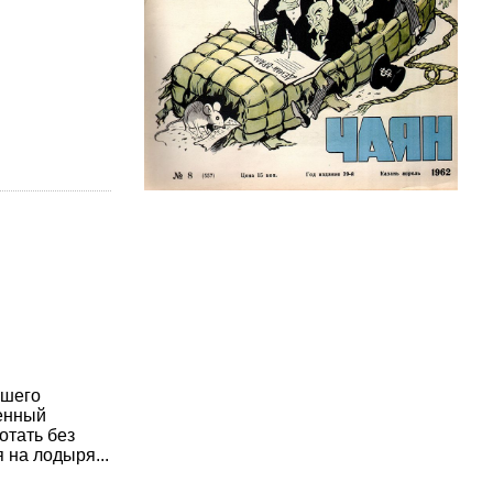
вшего
денный
отать без
 на лодыря...