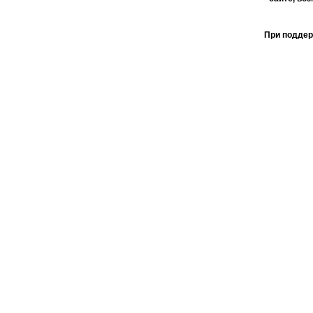
При поддер
АО 
пользо