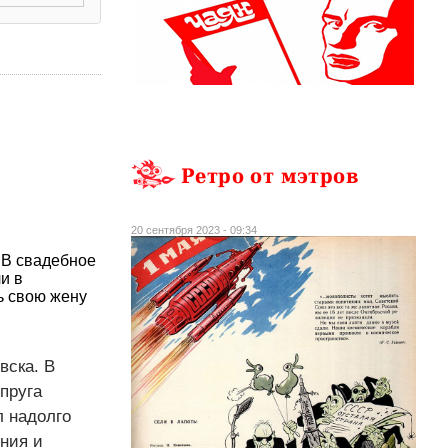
Ретро от мэтров
20 сентября 2023 - 09:34
. В свадебное
и в
ь свою жену
вска. В
пруга
л надолго
ения и