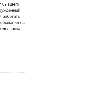
От бывшего
Осужденный
я работать
ребывания на
ездельника