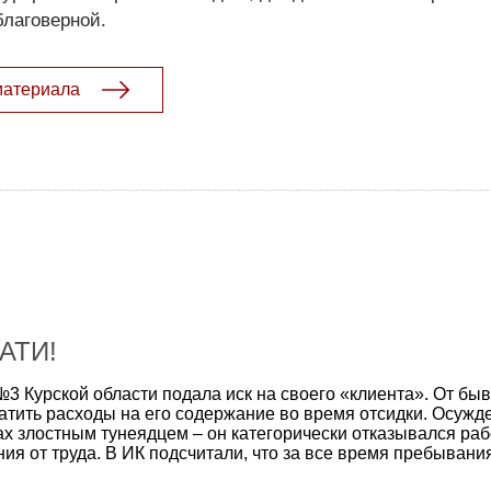
благоверной.
материала
АТИ!
3 Курской области подала иск на своего «клиента». От бы
атить расходы на его содержание во время отсидки. Осуж
х злостным тунеядцем – он категорически отказывался раб
я от труда. В ИК подсчитали, что за все время пребывания