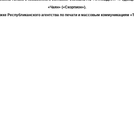
«Чаян» («Скорпион»).
жке Республиканского агентства по печати и массовым коммуникациям 
Адрес редакции: 420066 Татарстан, г. Казань ул. Декабристов, д. 2
Телефон редакции: +7 (843) 222-06-00
E-mail: chayan@bk.ru
Антикоррупционная политика
chayan@bk.ru
Для сообщения о фактах коррупции:
«ТАТМЕДИА» использует «cookie»
для персонализации сервисов и удо
вателей сайтом. Использование «cookie» можно отменить в настройках бр
Политика конфиденциальности
16+