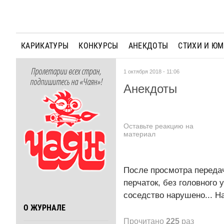
КАРИКАТУРЫ
КОНКУРСЫ
АНЕКДОТЫ
СТИХИ И Ю
Пролетарии всех стран,
1 октября 2018 - 11:06
подпишитесь на «Чаян»!
Анекдоты
Оставьте реакцию на
материал
После просмотра передач
перчаток, без головного 
соседство нарушено... Н
О ЖУРНАЛЕ
Прочитано
225
раз