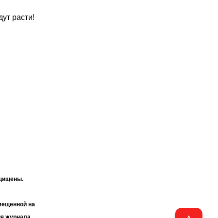
ут расти!
ащищены.
мещенной на
ия журнала