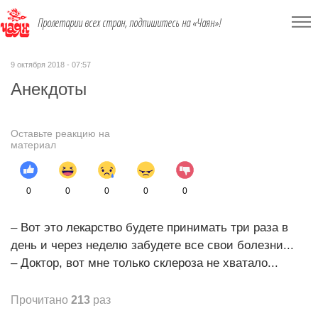
Пролетарии всех стран, подпишитесь на «Чаян»!
9 октября 2018 - 07:57
Анекдоты
Оставьте реакцию на
материал
0
0
0
0
0
– Вот это лекарство будете принимать три раза в
день и через неделю забудете все свои болезни...
– Доктор, вот мне только склероза не хватало...
Прочитано
213
раз