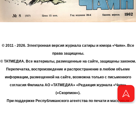
© 2011 - 2026. Электронная версия журнала сатиры и юмора «Чаян». Все
права защищены.
© ТАТМЕДИА. Все материалы, размещенные на сайте, защищены законом.
Перепечатка, воспроизведение и распространение в любом объеме
информации, размещенной на сайте, возможна только с письменного
согласия Филиала АО «ТАТМЕДИА» «Редакция журнала «Чаян»
(«Скорпион»).
При поддержке Республиканского агентства по печати и массовым
коммуникациям «ТАТМЕДИА».
Адрес редакции: 420066 Татарстан, г. Казань ул. Декабристов, д. 2
Телефон редакции: +7 (843) 222-06-00
E-mail: chayan@bk.ru