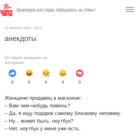
Пролетарии всех стран, подпишитесь на «Чаян»!
23 февраля 2022 - 09:22
анекдоты
Оставьте реакцию на
материал
0
0
0
0
0
Женщине продавец в магазине:
– Вам чем-нибудь помочь?
– Да, я ищу подарок самому близкому человеку.
– Ну... может быть, ноутбук?
– Нет, ноутбук у меня уже есть.