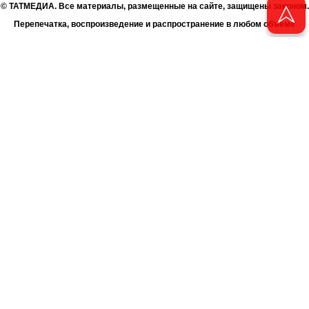
© ТАТМЕДИА. Все материалы, размещенные на сайте, защищены законом.
Перепечатка, воспроизведение и распространение в любом объеме
информации, размещенной на сайте, возможна только с письменного
согласия Филиала АО «ТАТМЕДИА» «Редакция журнала «Чаян»
(«Скорпион»).
При поддержке Республиканского агентства по печати и массовым
коммуникациям «ТАТМЕДИА».
Адрес редакции: 420066 Татарстан, г. Казань ул. Декабристов, д. 2
Телефон редакции: +7 (843) 222-06-00
E-mail: chayan@bk.ru
Антикоррупционная политика
chayan@bk.ru
Для сообщения о фактах коррупции:
АО «ТАТМЕДИА» использует «cookie»
для персонализации сервисов
и удобства пользователей сайтом. Использование «cookie» можно
отменить в настройках браузера.
Политика конфиденциальности