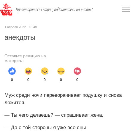
Пролетарии всех стран, подпишитесь на «Чаян»!
1 апреля 2022 - 13:48
анекдоты
Оставьте реакцию на
материал
0
0
0
0
0
Муж среди ночи переворачивает подушку и снова
ложится.
— Ты чего делаешь? — спрашивает жена.
— Да с той стороны я уже все сны