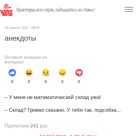
Пролетарии всех стран, подпишитесь на «Чаян»!
18 апреля 2022 - 08:59
анекдоты
Оставьте реакцию на
материал
0
0
0
0
0
– У меня не математический склад ума!
– Склад? Громко сказано. У тебя так, подсобка...
Прочитано
241
раз