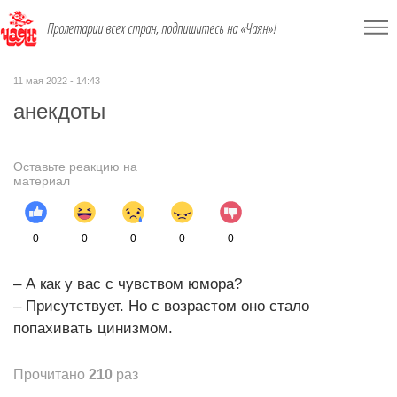
Пролетарии всех стран, подпишитесь на «Чаян»!
11 мая 2022 - 14:43
анекдоты
Оставьте реакцию на
материал
0
0
0
0
0
– А как у вас с чувством юмора?
– Присутствует. Но с возрастом оно стало
попахивать цинизмом.
Прочитано
210
раз