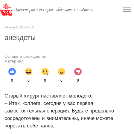
Пролетарии всех стран, подпишитесь на «Чаян»!
20 мая 2022 - 14:50
анекдоты
Оставьте реакцию на
материал
0
0
0
0
0
Старый хирург наставляет молодого:
– Итак, коллега, сегодня у вас первая
самостоятельная операция. Будьте предельно
сосредоточены и внимательны, иначе можете
порезать себе палец.