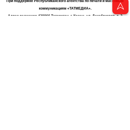
При поддержке Республиканского агентства по печати и массовым
коммуникациям «ТАТМЕДИА».
Адрес редакции: 420066 Татарстан, г. Казань ул. Декабристов, д. 2
Телефон редакции: +7 (843) 222-06-00
E-mail: chayan@bk.ru
Антикоррупционная политика
chayan@bk.ru
Для сообщения о фактах коррупции:
АО «ТАТМЕДИА» использует «cookie»
для персонализации сервисов
и удобства пользователей сайтом. Использование «cookie» можно
отменить в настройках браузера.
Политика конфиденциальности
16+