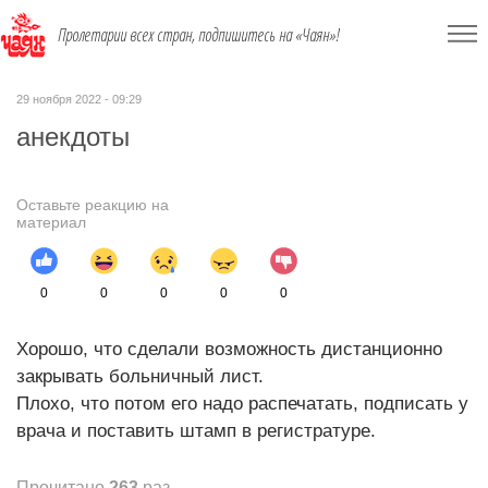
Пролетарии всех стран, подпишитесь на «Чаян»!
29 ноября 2022 - 09:29
анекдоты
Оставьте реакцию на
материал
0
0
0
0
0
Хорошо, что сделали возможность дистанционно
закрывать больничный лист.
Плохо, что потом его надо распечатать, подписать у
врача и поставить штамп в регистратуре.
Прочитано
263
раз