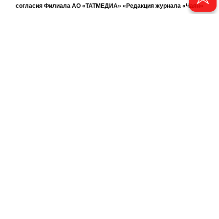
согласия Филиала АО «ТАТМЕДИА» «Редакция журнала «Чаян»
(«Скорпион»).
При поддержке Республиканского агентства по печати и массовым
коммуникациям «ТАТМЕДИА».
Адрес редакции: 420066 Татарстан, г. Казань ул. Декабристов, д. 2
Телефон редакции: +7 (843) 222-06-00
E-mail: chayan@bk.ru
Антикоррупционная политика
chayan@bk.ru
Для сообщения о фактах коррупции:
АО «ТАТМЕДИА» использует «cookie»
для персонализации сервисов
и удобства пользователей сайтом. Использование «cookie» можно
отменить в настройках браузера.
Политика конфиденциальности
16+