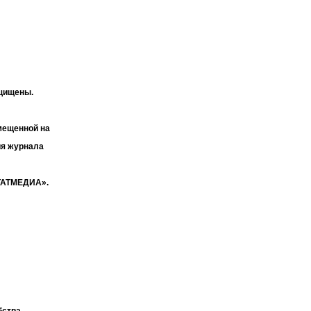
ащищены.
мещенной на
ия журнала
«ТАТМЕДИА».
бства