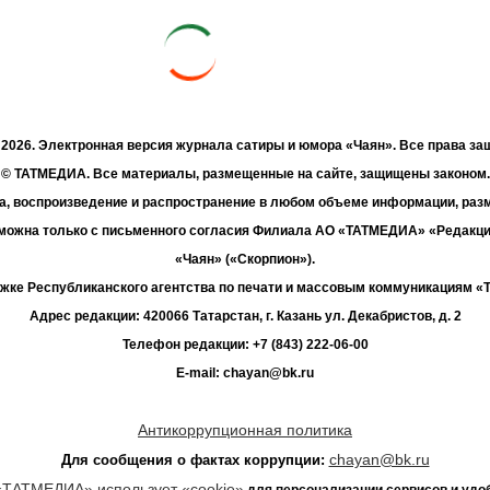
- 2026. Электронная версия журнала сатиры и юмора «Чаян». Все права з
© ТАТМЕДИА. Все материалы, размещенные на сайте, защищены законом.
а, воспроизведение и распространение в любом объеме информации, раз
зможна только с письменного согласия Филиала АО «ТАТМЕДИА» «Редакц
«Чаян» («Скорпион»).
жке Республиканского агентства по печати и массовым коммуникациям 
Адрес редакции: 420066 Татарстан, г. Казань ул. Декабристов, д. 2
Телефон редакции: +7 (843) 222-06-00
E-mail: chayan@bk.ru
Антикоррупционная политика
chayan@bk.ru
Для сообщения о фактах коррупции:
«ТАТМЕДИА» использует «cookie»
для персонализации сервисов и удо