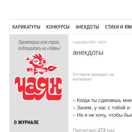
КАРИКАТУРЫ
КОНКУРСЫ
АНЕКДОТЫ
СТИХИ И Ю
Пролетарии всех стран,
4 декабря 2022 - 09:32
подпишитесь на «Чаян»!
анекдоты
Оставьте реакцию на
материал
– Когда ты сделаешь мн
– Зачем, у нас с тобой и
– Но я не хочу, чтобы бы
О ЖУРНАЛЕ
Прочитано
272
раз