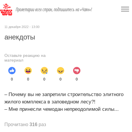
Пролетарии всех стран, подпишитесь на «Чаян»!
11 декабря 2022 - 13:00
анекдоты
Оставьте реакцию на
материал
0
0
0
0
0
– Почему вы не запретили строительство элитного
жилого комплекса в заповедном лесу?!
– Мне принесли чемодан непреодолимой силы...
Прочитано
316
раз