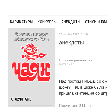
КАРИКАТУРЫ
КОНКУРСЫ
АНЕКДОТЫ
СТИХИ И Ю
Пролетарии всех стран,
17 декабря 2022 - 13:06
подпишитесь на «Чаян»!
анекдоты
Оставьте реакцию на
материал
Над постом ГИБДД со ск
шоке? Нет, в шоке были 
пришла квитанция со шт
О ЖУРНАЛЕ
Прочитано
311
раз