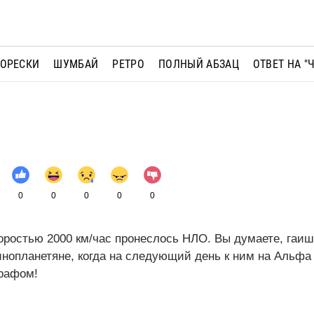
МОРЕСКИ
ШУМБАЙ
РЕТРО
ПОЛНЫЙ АБЗАЦ
ОТВЕТ НА "
0
0
0
0
0
оростью 2000 км/час пронеслось НЛО. Вы думаете, гаи
инопланетяне, когда на следующий день к ним на Альфа
рафом!