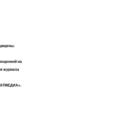
ащищены.
мещенной на
ия журнала
«ТАТМЕДИА».