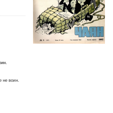
оин.
 не воин.