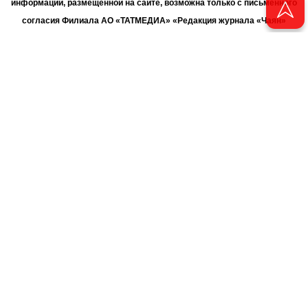
информации, размещенной на сайте, возможна только с письменного
согласия Филиала АО «ТАТМЕДИА» «Редакция журнала «Чаян»
(«Скорпион»).
При поддержке Республиканского агентства по печати и массовым
коммуникациям «ТАТМЕДИА».
Адрес редакции: 420066 Татарстан, г. Казань ул. Декабристов, д. 2
Телефон редакции: +7 (843) 222-06-00
E-mail: chayan@bk.ru
Антикоррупционная политика
chayan@bk.ru
Для сообщения о фактах коррупции:
АО «ТАТМЕДИА» использует «cookie»
для персонализации сервисов
и удобства пользователей сайтом. Использование «cookie» можно
отменить в настройках браузера.
Политика конфиденциальности
16+