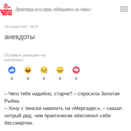
Пролетарии всех стран, подпишитесь на «Чаян»!
19 января 2023 - 09:24
анекдоты
Оставьте реакцию на
материал
0
0
0
0
0
– Чего тебе надобно, старче? – спросила Золотая
Рыбка.
– Хочу с пенсии накопить на «Мерседес», – сказал
хитрый дед, чем практически обеспечил себе
бессмертие.