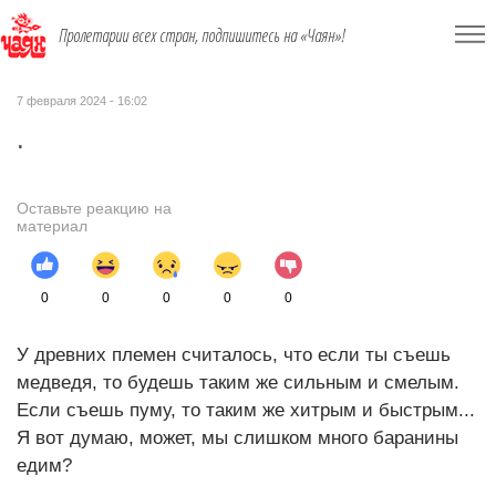
Пролетарии всех стран, подпишитесь на «Чаян»!
7 февраля 2024 - 16:02
.
Оставьте реакцию на
материал
0
0
0
0
0
У древних племен считалось, что если ты съешь
медведя, то будешь таким же сильным и смелым.
Если съешь пуму, то таким же хитрым и быстрым...
Я вот думаю, может, мы слишком много баранины
едим?