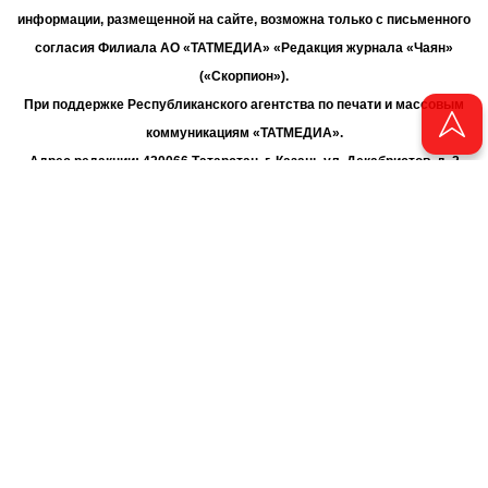
информации, размещенной на сайте, возможна только с письменного
согласия Филиала АО «ТАТМЕДИА» «Редакция журнала «Чаян»
(«Скорпион»).
При поддержке Республиканского агентства по печати и массовым
коммуникациям «ТАТМЕДИА».
Адрес редакции: 420066 Татарстан, г. Казань ул. Декабристов, д. 2
Телефон редакции: +7 (843) 222-06-00
E-mail: chayan@bk.ru
Антикоррупционная политика
chayan@bk.ru
Для сообщения о фактах коррупции:
АО «ТАТМЕДИА» использует «cookie»
для персонализации сервисов
и удобства пользователей сайтом. Использование «cookie» можно
отменить в настройках браузера.
Политика конфиденциальности
16+